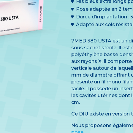
Fils bleus extra longs 
Pose adaptée en 2 te
Durée d’implantation : 
Adapté aux cols résista
7MED 380 USTA est un dispo
sous sachet stérile. Il e
polyéthylène basse densi
aux rayons X. Il comporte 
verticale autour de laquell
mm de diamètre offrant 
présente un fil mono fila
facile. Il possède un inse
les cavités utérines dont 
cm.
Ce DIU existe en version ta
Nous proposons égaleme
pose
.