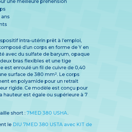
pour une meilleure préhension
mps
5 ans
nts
sitif intra-utérin prêt à l’emploi,
st composé d’un corps en forme de Y en
té avec du sulfate de baryum, opaque
deux bras flexibles et une tige
e est enroulé un fil de cuivre de 0,40
une surface de 380 mm². Le corps
ment en polyamide pour un retrait
rteur rigide. Ce modèle est conçu pour
la hauteur est égale ou supérieure à 7
ille short :
7MED 380 USHA
.
nt le
DIU 7MED 380 USTA avec KIT de