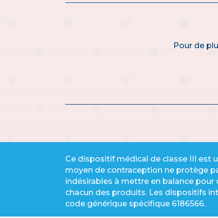
Pour de plu
Ce dispositif médical de classe III est
moyen de contraception ne protège pas
indésirables à mettre en balance pour c
chacun des produits. Les dispositifs i
code générique spécifique 6186566.