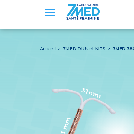
Accueil
>
7MED DIUs et KITS
>
7MED 38