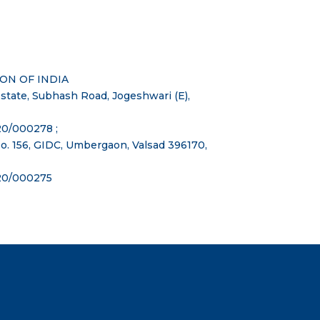
ON OF INDIA
Estate, Subhash Road, Jogeshwari (E),
20/000278 ;
No. 156, GIDC, Umbergaon, Valsad 396170,
020/000275