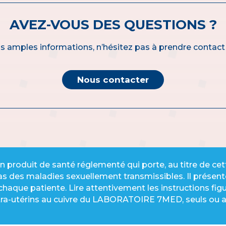
AVEZ-VOUS DES QUESTIONS ?
s amples informations, n’hésitez pas à prendre contact
Nous contacter
 un produit de santé réglementé qui porte, au titre de c
 des maladies sexuellement transmissibles. Il présente
haque patiente. Lire attentivement les instructions figu
ntra-utérins au cuivre du LABORATOIRE 7MED, seuls ou av