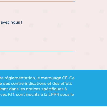
 avec nous !
ette réglementation, le marquage CE. Ce
 des contre-indications et des effets
rant dans les notices spécifiques à
ec KIT, sont inscrits à la LPPR sous le