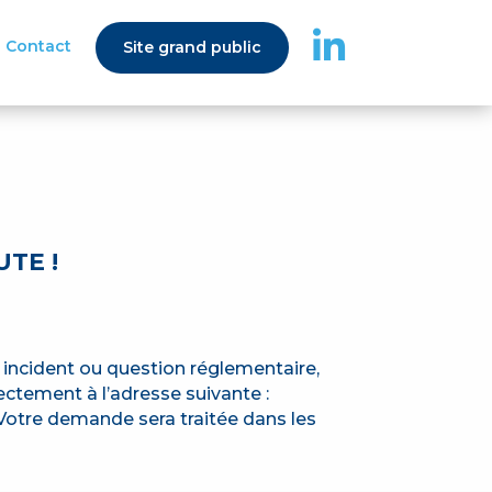
L
Contact
Site grand public
i
n
k
e
d
i
n
TE !
 incident ou question réglementaire,
ectement à l’adresse suivante :
 Votre demande sera traitée dans les