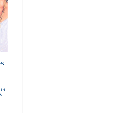
es
iale
 à