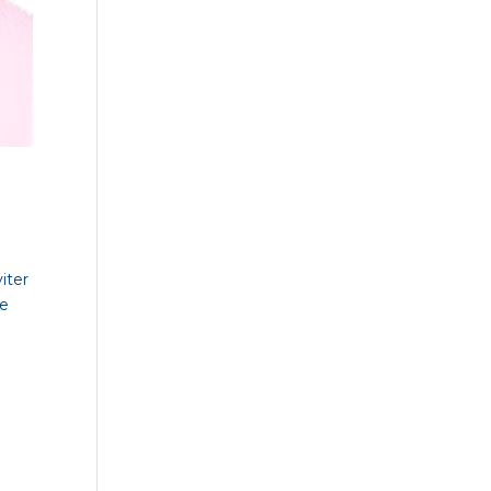
iter
ne